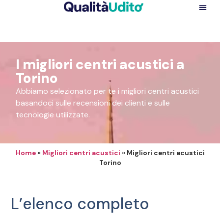
I migliori centri acustici a
Torino
Abbiamo selezionato per te i migliori centri acustici
basandoci sulle recensioni dei clienti e sulle
tecnologie utilizzate.
Home
»
Migliori centri acustici
»
Migliori centri acustici
Torino
L’elenco completo