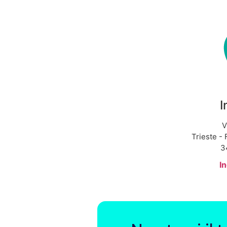
I
V
Trieste - 
3
In