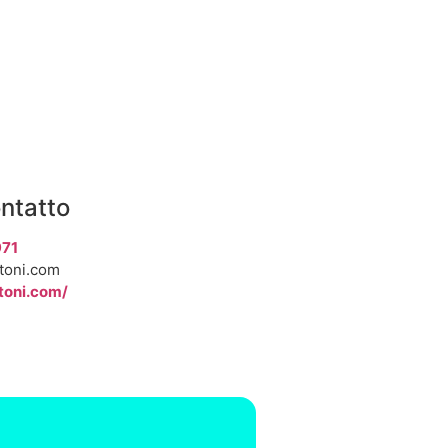
ontatto
971
toni.com
toni.com/