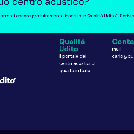
 tuo centro acustico?
orresti essere gratuitamente inserito in Qualità Udito? Scrivic
Qualità
Conta
Udito
mail:
Il portale dei
carlo@qua
centri acustici di
qualità in Italia