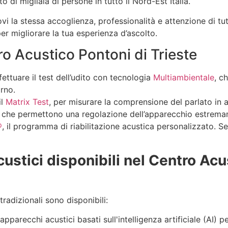
o di migliaia di persone in tutto il Nord-Est Italia.
vi la stessa accoglienza, professionalità e attenzione di tutt
er migliorare la tua esperienza d’ascolto.
tro Acustico Pontoni di Trieste
fettuare il test dell’udito con tecnologia
Multiambientale
, c
orno.
il
Matrix Test
, per misurare la comprensione del parlato in 
, che permettono una regolazione dell’apparecchio estrema
®
, il programma di riabilitazione acustica personalizzato. S
e
ustici disponibili nel Centro Acu
tradizionali sono disponibili:
pparecchi acustici basati sull'intelligenza artificiale (AI) p