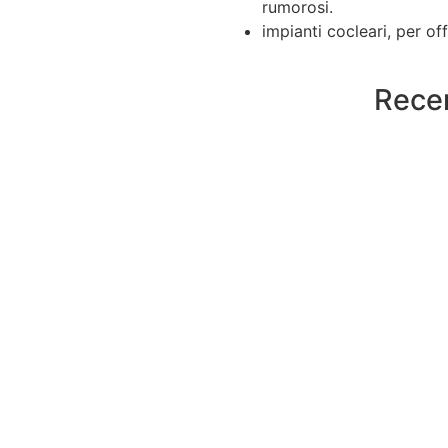
rumorosi.
impianti cocleari, per of
Recen