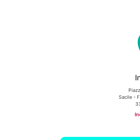
I
Piazz
Sacile - F
33
In