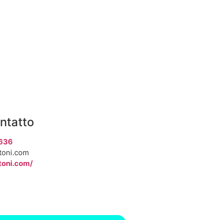
ontatto
636
toni.com
toni.com/