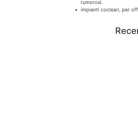
rumorosi.
impianti cocleari, per of
Recen