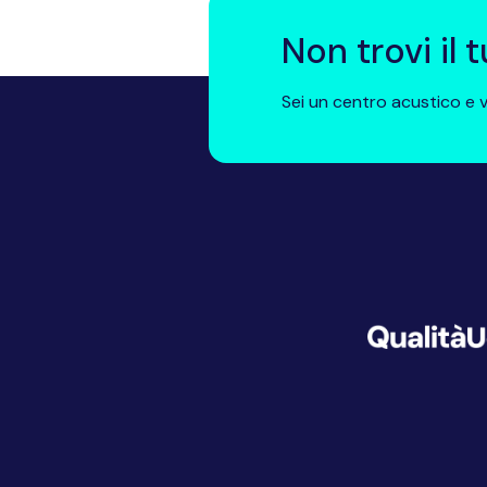
Non trovi il
Sei un centro acustico e v