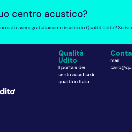
 tuo centro acustico?
orresti essere gratuitamente inserito in Qualità Udito? Scrivic
Qualità
Conta
Udito
mail:
Il portale dei
carlo@qua
centri acustici di
qualità in Italia