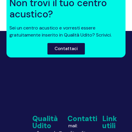
Non trovi il tuo centro
acustico?
Sei un centro acustico e vorresti essere
gratuitamente inserito in Qualità Udito? Scrivici.
Contattaci
Qualità
Contatti
Link
Udito
utili
mail: