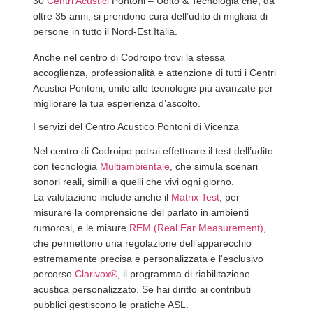
30
Centri Acustici
Pontoni – Udito & Tecnologia che, da
oltre 35 anni,
si prendono cura dell’udito di migliaia di
persone in tutto il Nord-Est Italia.
Anche nel centro di Codroipo trovi la stessa
accoglienza, professionalità e attenzione di tutti i Centri
Acustici Pontoni, unite alle tecnologie più avanzate per
migliorare la tua esperienza d’ascolto.
I servizi del Centro Acustico Pontoni di Vicenza
Nel centro di Codroipo potrai effettuare il test dell’udito
con tecnologia
Multiambientale
, che simula scenari
sonori reali, simili a quelli che vivi ogni giorno.
La valutazione include anche il
Matrix Test
, per
misurare la comprensione del parlato in ambienti
rumorosi, e le misure
REM (Real Ear Measurement)
,
che permettono una regolazione dell’apparecchio
estremamente precisa e personalizzata e l'esclusivo
percorso
Clarivox®
, il programma di riabilitazione
acustica personalizzato. S
e hai diritto ai contributi
pubblici gestiscono le pratiche ASL.