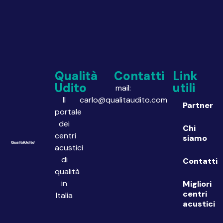
Qualità
Contatti
Link
Udito
utili
mail:
Il
carlo@qualitaudito.com
Partner
portale
dei
Chi
centri
siamo
acustici
di
Contatti
qualità
in
Migliori
centri
Italia
acustici