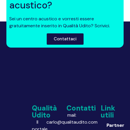
acustico?
Sei un centro acustico e vorresti essere
gratuitamente inserito in Qualità Udito? Scrivici.
Contattaci
Qualità
Contatti
Link
Udito
utili
mail:
Il
carlo@qualitaudito.com
Partner
portale