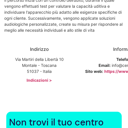
Il percorso inizia con un controllo dell’udito, durante il quale
vengono effettuati test per valutare la capacità uditiva e
individuare l'apparecchio più adatto alle esigenze specifiche di
ogni cliente. Successivamente, vengono applicate soluzioni
audiologiche personalizzate, create su misura per rispondere al
meglio alle necessità individuali e allo stile di vita
Indirizzo
Inform
Via Martiri della Libertà 10
Telef
Montale - Toscana
Email:
info@cent
51037 - Italia
Sito web:
https://www.
Indicazioni >
Non trovi il tuo centro