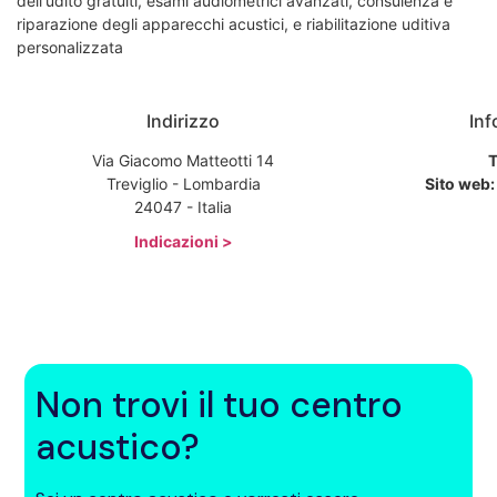
dell'udito gratuiti, esami audiometrici avanzati, consulenza e
riparazione degli apparecchi acustici, e riabilitazione uditiva
personalizzata
Indirizzo
Inf
Via Giacomo Matteotti 14
T
Treviglio - Lombardia
Sito web:
24047 - Italia
Indicazioni >
Non trovi il tuo centro
acustico?