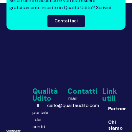
Sei un centro acustico e vorresti essere
gratuitamente inserito in Qualità Udito? Scrivici.
Contattaci
Qualità
Contatti
Link
Udito
utili
mail:
Il
carlo@qualitaudito.com
Partner
portale
dei
Chi
centri
siamo