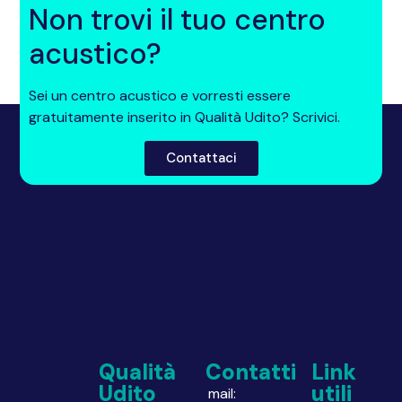
Non trovi il tuo centro
acustico?
Sei un centro acustico e vorresti essere
gratuitamente inserito in Qualità Udito? Scrivici.
Contattaci
Qualità
Contatti
Link
Udito
utili
mail: