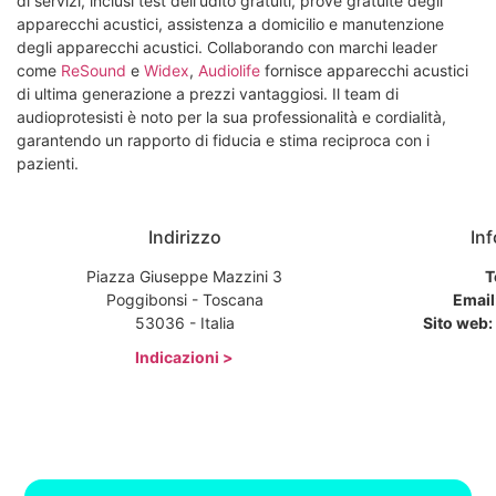
di servizi, inclusi test dell'udito gratuiti, prove gratuite degli
apparecchi acustici, assistenza a domicilio e manutenzione
degli apparecchi acustici. Collaborando con marchi leader
come
ReSound
e
Widex
,
Audiolife
fornisce apparecchi acustici
di ultima generazione a prezzi vantaggiosi. Il team di
audioprotesisti è noto per la sua professionalità e cordialità,
garantendo un rapporto di fiducia e stima reciproca con i
pazienti.
Indirizzo
Inf
Piazza Giuseppe Mazzini 3
T
Poggibonsi - Toscana
Email
53036 - Italia
Sito web:
Indicazioni >