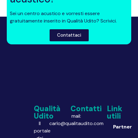
Sei un centro acustico e vorresti essere
gratuitamente inserito in Qualità Udito? Scrivici.
Contattaci
Qualità
Contatti
Link
Udito
utili
mail:
Il
carlo@qualitaudito.com
Partner
portale